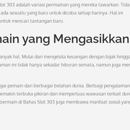
 Slot 303 adalah variasi permainan yang mereka tawarkan. Tid
u ada sesuatu yang baru untuk dicoba setiap harinya. Hal ini
untuk mencari tantangan baru.
ain yang Mengasikkan
anyak hal. Mulai dari mengelola keuangan dengan bijak hingg
aman ini tidak hanya sekadar hiburan semata, namun juga men
ai pemain dari berbagai belahan dunia. Berbagi pengalaman
emakin terbuka pikiran dan memperluas wawasan terkait dun
, bermain di Bahas Slot 303 juga membawa manfaat sosial yan