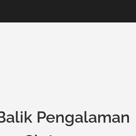
 Balik Pengalaman