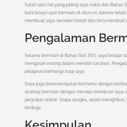
Salah satu hal yang paling saya sukai dari Bahas
kata bosan saat bermain di situs ini, karena selal
membuat saya semakin betah dan terus kembali 
Pengalaman Berm
Selama bermain di Bahas Slot 303, saya belajar b
mengasah insting dalam memilih taruhan. Pengal
pelajaran berharga bagi saya.
Saya juga berkesempatan bertemu dengan berbag
strategi bermain dengan mereka membuat saya s
perjudian online. Siapa sangka, selain menghibur
terduga.
Kesimpulan