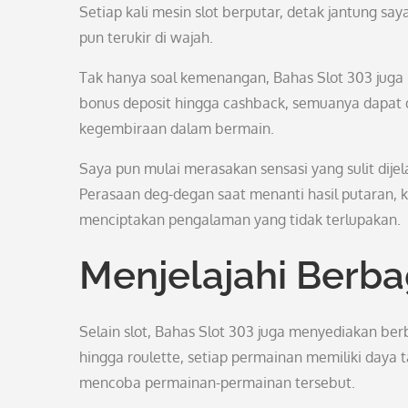
Setiap kali mesin slot berputar, detak jantung sa
pun terukir di wajah.
Tak hanya soal kemenangan, Bahas Slot 303 jug
bonus deposit hingga cashback, semuanya dapat 
kegembiraan dalam bermain.
Saya pun mulai merasakan sensasi yang sulit dije
Perasaan deg-degan saat menanti hasil putaran, 
menciptakan pengalaman yang tidak terlupakan.
Menjelajahi Berba
Selain slot, Bahas Slot 303 juga menyediakan berb
hingga roulette, setiap permainan memiliki daya 
mencoba permainan-permainan tersebut.