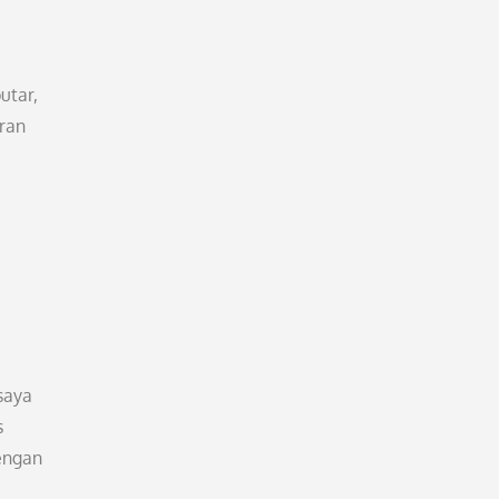
utar,
aran
saya
s
engan