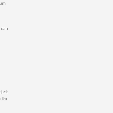
nyum
n dan
kjack
tika