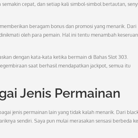
ya semakin cepat, dan setiap kali simbol-simbol bertautan, se
a memberikan beragam bonus dan promosi yang menarik. Dari
dinikmati oleh para pemain. Hal ini tentu menambah keserua
laskan dengan kata-kata ketika bermain di Bahas Slot 303.
kegembiraan saat berhasil mendapatkan jackpot, semua itu
gai Jenis Permainan
agai jenis permainan lain yang tidak kalah menarik. Dari blac
tariknya sendiri. Saya pun mulai merasakan sensasi berbeda ke