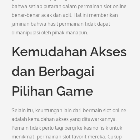
bahwa setiap putaran dalam permainan slot online
benar-benar acak dan adil. Hal ini memberikan
jaminan bahwa hasil permainan tidak dapat
dimanipulasi oleh pihak manapun.
Kemudahan Akses
dan Berbagai
Pilihan Game
Selain itu, keuntungan lain dari bermain slot online
adalah kemudahan akses yang ditawarkannya.
Pemain tidak perlu lagi pergi ke kasino fisik untuk
menikmati permainan slot favorit mereka. Cukup