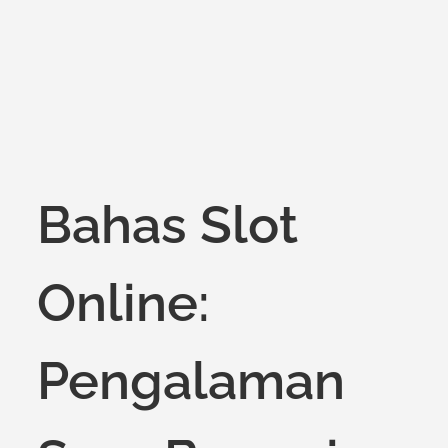
on
Bahas Slot
Online:
Pengalaman