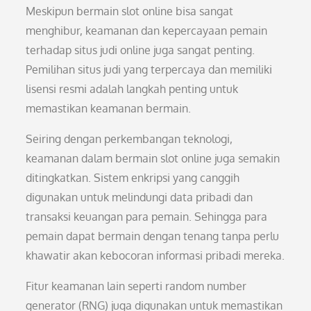
Meskipun bermain slot online bisa sangat
menghibur, keamanan dan kepercayaan pemain
terhadap situs judi online juga sangat penting.
Pemilihan situs judi yang terpercaya dan memiliki
lisensi resmi adalah langkah penting untuk
memastikan keamanan bermain.
Seiring dengan perkembangan teknologi,
keamanan dalam bermain slot online juga semakin
ditingkatkan. Sistem enkripsi yang canggih
digunakan untuk melindungi data pribadi dan
transaksi keuangan para pemain. Sehingga para
pemain dapat bermain dengan tenang tanpa perlu
khawatir akan kebocoran informasi pribadi mereka.
Fitur keamanan lain seperti random number
generator (RNG) juga digunakan untuk memastikan