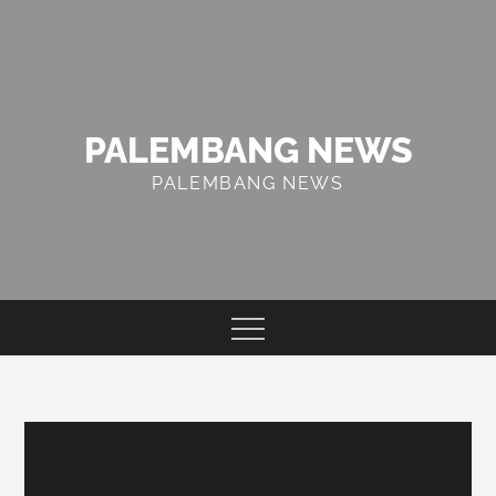
Skip
to
content
PALEMBANG NEWS
PALEMBANG NEWS