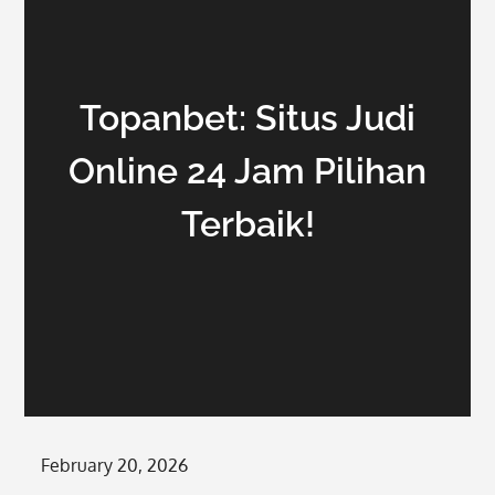
Topanbet: Situs Judi
Online 24 Jam Pilihan
Terbaik!
Posted
February 20, 2026