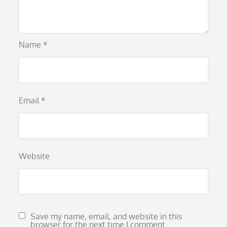
Name
*
Email
*
Website
Save my name, email, and website in this
browser for the next time I comment.