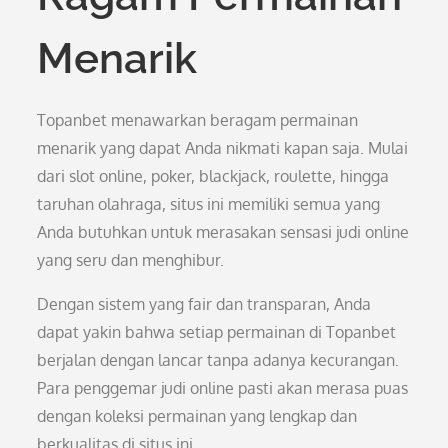
Menarik
Topanbet menawarkan beragam permainan
menarik yang dapat Anda nikmati kapan saja. Mulai
dari slot online, poker, blackjack, roulette, hingga
taruhan olahraga, situs ini memiliki semua yang
Anda butuhkan untuk merasakan sensasi judi online
yang seru dan menghibur.
Dengan sistem yang fair dan transparan, Anda
dapat yakin bahwa setiap permainan di Topanbet
berjalan dengan lancar tanpa adanya kecurangan.
Para penggemar judi online pasti akan merasa puas
dengan koleksi permainan yang lengkap dan
berkualitas di situs ini.