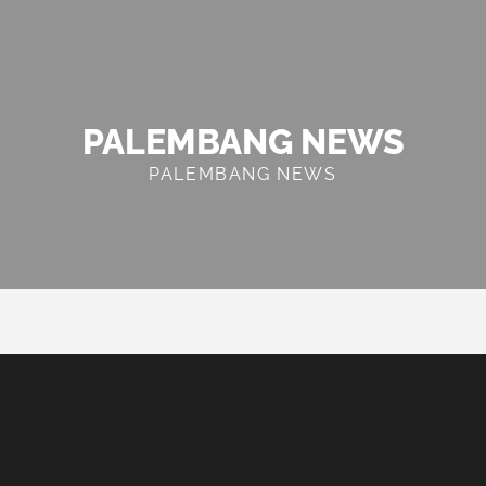
PALEMBANG NEWS
PALEMBANG NEWS