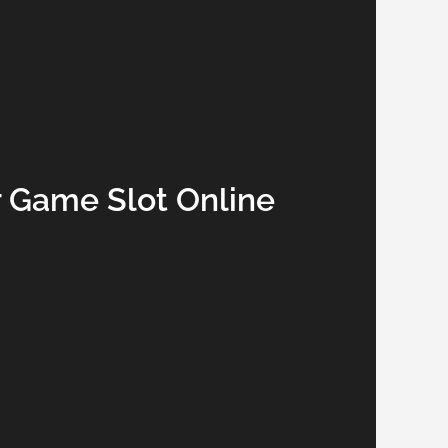
r Game Slot Online