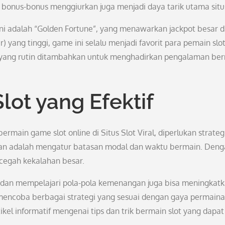
n bonus-bonus menggiurkan juga menjadi daya tarik utama situs
s ini adalah “Golden Fortune”, yang menawarkan jackpot besar 
 yang tinggi, game ini selalu menjadi favorit para pemain slo
ru yang rutin ditambahkan untuk menghadirkan pengalaman be
lot yang Efektif
in game slot online di Situs Slot Viral, diperlukan strateg
apkan adalah mengatur batasan modal dan waktu bermain. Den
cegah kekalahan besar.
 dan mempelajari pola-pola kemenangan juga bisa meningkat
 mencoba berbagai strategi yang sesuai dengan gaya permain
tikel informatif mengenai tips dan trik bermain slot yang dapat