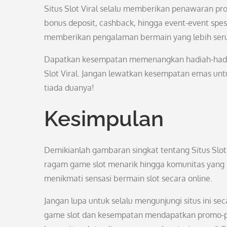
Situs Slot Viral selalu memberikan penawaran p
bonus deposit, cashback, hingga event-event spesi
memberikan pengalaman bermain yang lebih ser
Dapatkan kesempatan memenangkan hadiah-hadiah
Slot Viral. Jangan lewatkan kesempatan emas unt
tiada duanya!
Kesimpulan
Demikianlah gambaran singkat tentang Situs Slot 
ragam game slot menarik hingga komunitas yang ra
menikmati sensasi bermain slot secara online.
Jangan lupa untuk selalu mengunjungi situs ini s
game slot dan kesempatan mendapatkan promo-pro