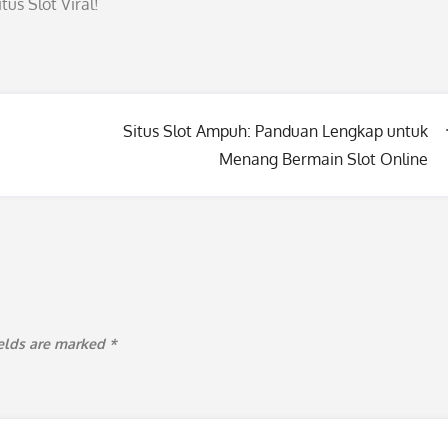
us Slot Viral!
Situs Slot Ampuh: Panduan Lengkap untuk
Menang Bermain Slot Online
ields are marked
*