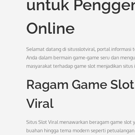
untuk Pengge
Online
Selamat datang di situsslotviral, portal informas
Anda dalam bermain game-game seru dan meng
masyarakat terhadap game slot menjadikan situs 
Ragam Game Slot M
Viral
Situs Slot Viral menawarkan beragam game slot ya
buahan hingga tema modern seperti petualangan 