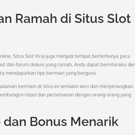
n Ramah di Situs Slot
line, Situs Slot Viral juga menjadi tempat bertemunya para
chat dan forum diskusi yang ramah, Anda dapat berinteraksi d
rta mendapatkan tips bermain yang berguna.
alaman bermain di situs ini semakin seru dan menyenangkan.
 membangun relasi dan pertemanan dengan orang-orang yang
 dan Bonus Menarik