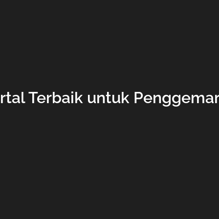
 Portal Terbaik untuk Penggema