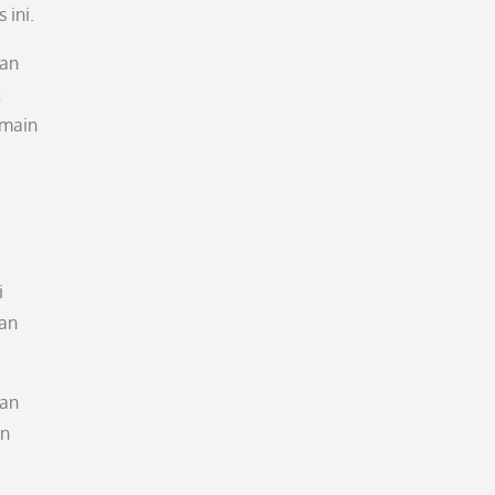
 ini.
dan
t
rmain
i
gan
kan
an