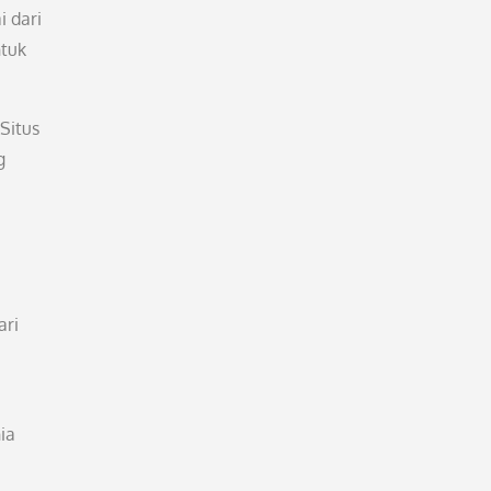
 dari
ntuk
Situs
g
ari
ia