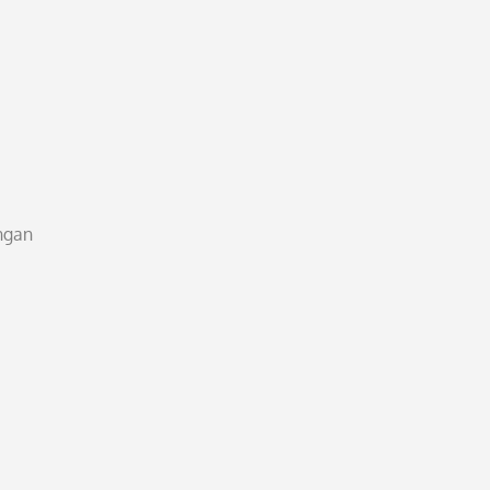
engan