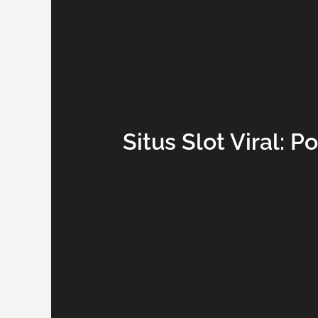
Situs Slot Viral: