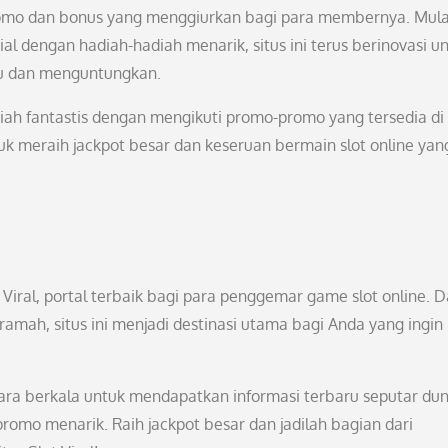
romo dan bonus yang menggiurkan bagi para membernya. Mulai
al dengan hadiah-hadiah menarik, situs ini terus berinovasi u
u dan menguntungkan.
 fantastis dengan mengikuti promo-promo yang tersedia di 
uk meraih jackpot besar dan keseruan bermain slot online yan
Viral, portal terbaik bagi para penggemar game slot online. D
mah, situs ini menjadi destinasi utama bagi Anda yang ingin
ecara berkala untuk mendapatkan informasi terbaru seputar dun
mo menarik. Raih jackpot besar dan jadilah bagian dari