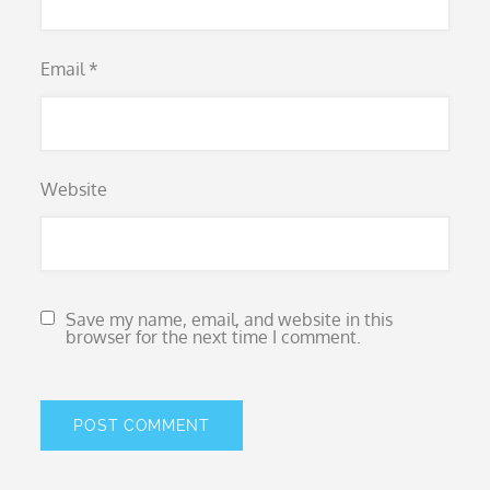
Email
*
Website
Save my name, email, and website in this
browser for the next time I comment.