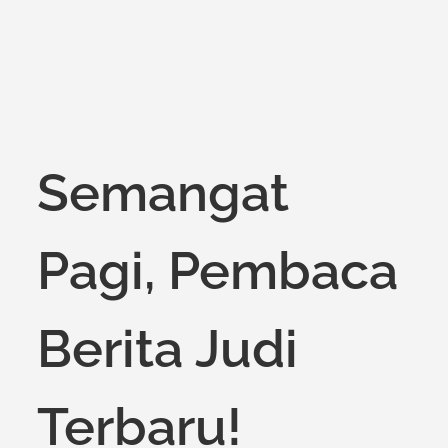
Semangat
Pagi, Pembaca
Berita Judi
Terbaru!