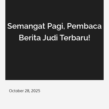
Semangat Pagi, Pembaca
Berita Judi Terbaru!
Posted
October 28, 2025
on