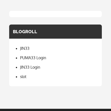
BLOGROLL
JIN33
PUMA33 Login
JIN33 Login
slot