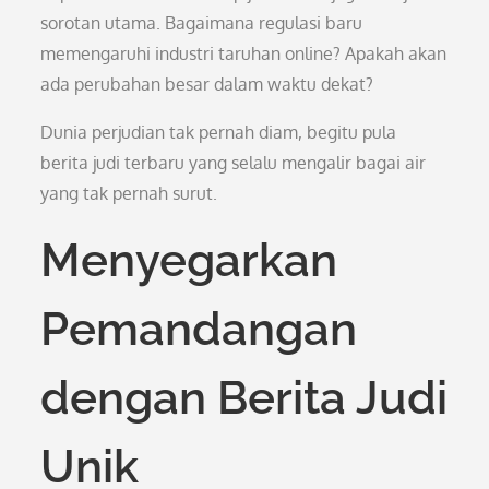
sorotan utama. Bagaimana regulasi baru
memengaruhi industri taruhan online? Apakah akan
ada perubahan besar dalam waktu dekat?
Dunia perjudian tak pernah diam, begitu pula
berita judi terbaru yang selalu mengalir bagai air
yang tak pernah surut.
Menyegarkan
Pemandangan
dengan Berita Judi
Unik