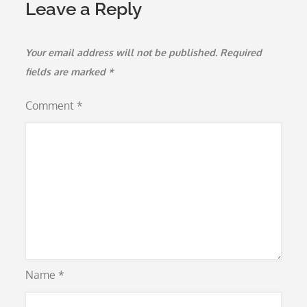
Leave a Reply
Your email address will not be published.
Required
fields are marked
*
Comment
*
Name
*