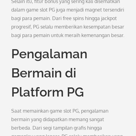
Selain itu, fitur bonus yang sering kali disematkan
dalam game slot PG juga menjadi magnet tersendiri
bagi para pemain. Dari free spins hingga jackpot
progresif, PG selalu memberikan kesempatan besar
bagi para pemain untuk meraih kemenangan besar.
Pengalaman
Bermain di
Platform PG
Saat memainkan game slot PG, pengalaman
bermain yang didapatkan memang sangat
berbeda. Dari segi tampilan grafis hingga