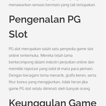
menawarkan sensasi bermain yang tak terlupakan.
Pengenalan PG
Slot
PG slot merupakan salah satu penyedia game slot
online terkemuka. Mereka telah lama
berkecimpung dalam industri perjudian online dan
memiliki reputasi yang solid di mata para pemain.
Dengan beragam tema menarik, grafis keren, serta
fitur bonus yang menggiurkan, tidak heran jika
game PG slot selalu diminati oleh banyak orang.
Keunggulan Game