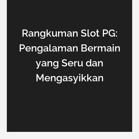
Rangkuman Slot PG:
Pengalaman Bermain
yang Seru dan
Mengasyikkan