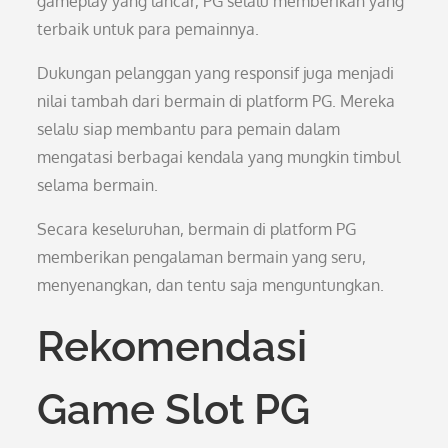
gameplay yang lancar, PG selalu memberikan yang
terbaik untuk para pemainnya.
Dukungan pelanggan yang responsif juga menjadi
nilai tambah dari bermain di platform PG. Mereka
selalu siap membantu para pemain dalam
mengatasi berbagai kendala yang mungkin timbul
selama bermain.
Secara keseluruhan, bermain di platform PG
memberikan pengalaman bermain yang seru,
menyenangkan, dan tentu saja menguntungkan.
Rekomendasi
Game Slot PG