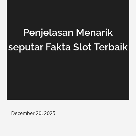
Penjelasan Menarik
seputar Fakta Slot Terbaik
Posted
December 20, 2025
on