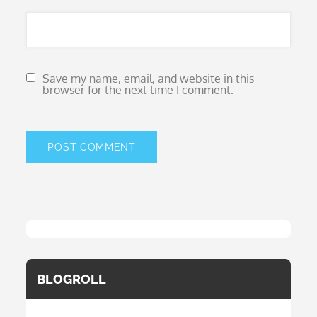
Save my name, email, and website in this
browser for the next time I comment.
BLOGROLL