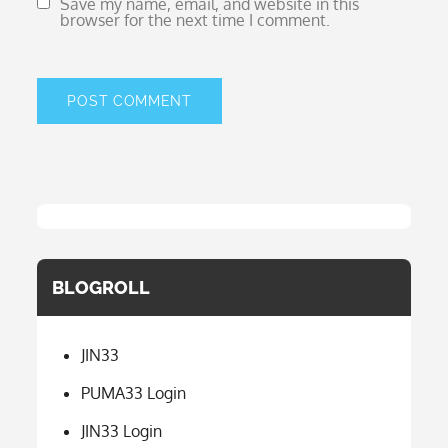
Save my name, email, and website in this
browser for the next time I comment.
BLOGROLL
JIN33
PUMA33 Login
JIN33 Login