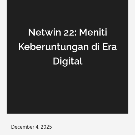
Netwin 22: Meniti
Keberuntungan di Era
Digital
Posted
December 4, 2025