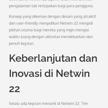
pengalaman tak terlupakan bagi para pengguna.
Konsep yang dikemas dengan desain yang atraktif
dan user-friendly menjadikan Netwin 22 menjadi
pilihan utama bagi mereka yang ingin mengisi
waktu luang dengan aktivitas mendebarkan dan
penuh kejutan.
Keberlanjutan dan
Inovasi di Netwin
22
Selalu ada kejutan menarik di Netwin 22. Tim