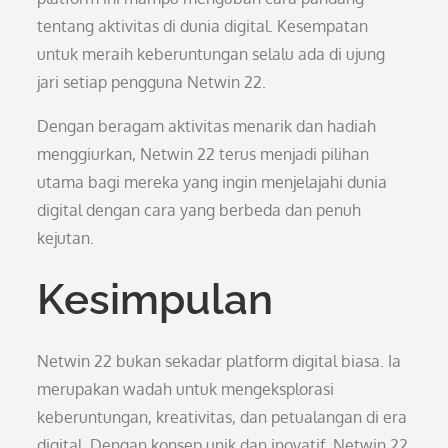
tentang aktivitas di dunia digital. Kesempatan
untuk meraih keberuntungan selalu ada di ujung
jari setiap pengguna Netwin 22.
Dengan beragam aktivitas menarik dan hadiah
menggiurkan, Netwin 22 terus menjadi pilihan
utama bagi mereka yang ingin menjelajahi dunia
digital dengan cara yang berbeda dan penuh
kejutan.
Kesimpulan
Netwin 22 bukan sekadar platform digital biasa. Ia
merupakan wadah untuk mengeksplorasi
keberuntungan, kreativitas, dan petualangan di era
digital. Dengan konsep unik dan inovatif, Netwin 22