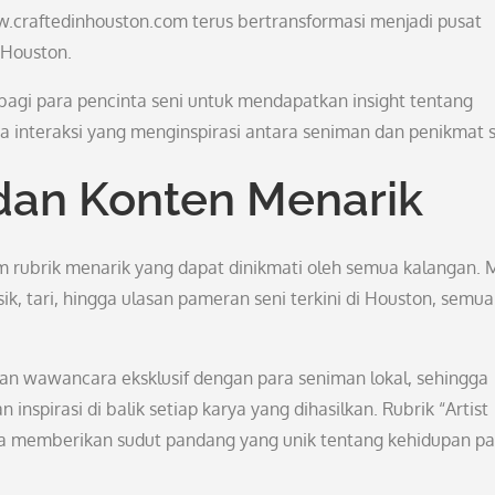
.craftedinhouston.com terus bertransformasi menjadi pusat
 Houston.
at bagi para pencinta seni untuk mendapatkan insight tentang
 interaksi yang menginspirasi antara seniman dan penikmat s
dan Konten Menarik
ubrik menarik yang dapat dinikmati oleh semua kalangan. M
musik, tari, hingga ulasan pameran seni terkini di Houston, semu
irkan wawancara eksklusif dengan para seniman lokal, sehingga
nspirasi di balik setiap karya yang dihasilkan. Rubrik “Artist
na memberikan sudut pandang yang unik tentang kehidupan pa