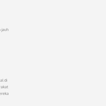
 jauh
al di
rakat
ereka