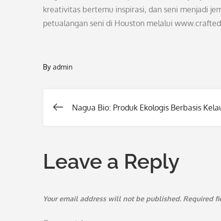
kreativitas bertemu inspirasi, dan seni menjadi
petualangan seni di Houston melalui www.crafte
By
admin
Nagua Bio: Produk Ekologis Berbasis Kela
Post
navigation
Leave a Reply
Your email address will not be published.
Required f