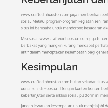
www.craftedinhouston.com juga memberikan perha
sosial. Melalui program-program kegiatan seni r
situs ini berusaha untuk mendorong kesadaran a
Misi sosial www.craftedinhouston.com juga ter
berbakat yang mungkin kurang mendapat perhatian
aktif dalam menciptakan kesempatan bagi gener
Kesimpulan
www.craftedinhouston.com bukan sekadar situs w
dunia seni di Houston. Dengan konten-konten ber
keberlanjutan serta inklusi sosial, platform ini m
Jangan lewatkan kesempatan untuk menjelajahi d