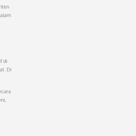
onten
dalam
f di
at. Di
ecara
ni,