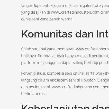
Jangan lupa untuk juga menjelajahi galeri foto y
yang disajikan di www.craftedinhouston.com dir
dunia seni yang penuh warna.
Komunitas dan In
Salah satu hal yang membuat www.craftedinhousto
baliknya. Pembaca tidak hanya menjadi penikmat,
platform ini, pengguna dapat saling berbagi pend
Forum diskusi, kompetisi seni online, serta works
langsung dalam ekosistem seni di Houston. Denga
dan pecinta seni, www.craftedinhouston.com menj
berkolaborasi.
Keberlanjutan dan