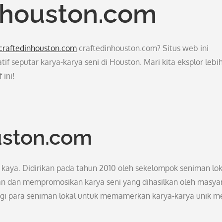
nhouston.com
raftedinhouston.com
craftedinhouston.com? Situs web ini
 seputar karya-karya seni di Houston. Mari kita eksplor lebih
 ini!
uston.com
kaya. Didirikan pada tahun 2010 oleh sekelompok seniman lok
an dan mempromosikan karya seni yang dihasilkan oleh masya
gi para seniman lokal untuk memamerkan karya-karya unik m