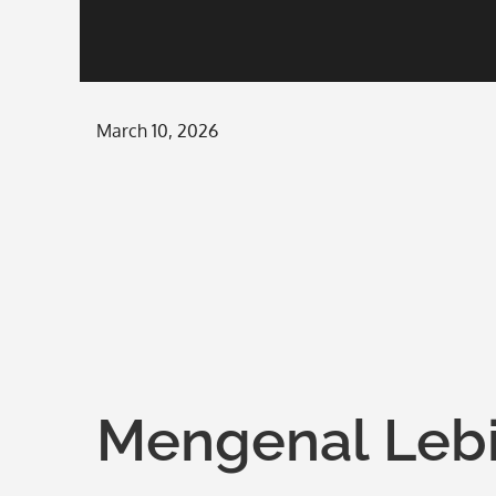
Posted
March 10, 2026
on
Mengenal Lebi