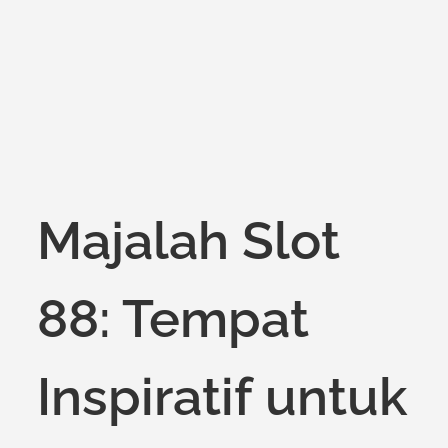
on
Majalah Slot
88: Tempat
Inspiratif untuk