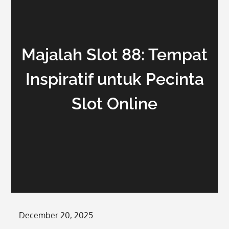
Majalah Slot 88: Tempat
Inspiratif untuk Pecinta
Slot Online
Posted
December 20, 2025