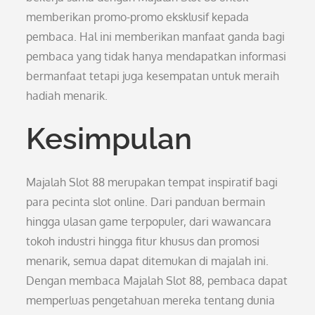
memberikan promo-promo eksklusif kepada
pembaca. Hal ini memberikan manfaat ganda bagi
pembaca yang tidak hanya mendapatkan informasi
bermanfaat tetapi juga kesempatan untuk meraih
hadiah menarik.
Kesimpulan
Majalah Slot 88 merupakan tempat inspiratif bagi
para pecinta slot online. Dari panduan bermain
hingga ulasan game terpopuler, dari wawancara
tokoh industri hingga fitur khusus dan promosi
menarik, semua dapat ditemukan di majalah ini.
Dengan membaca Majalah Slot 88, pembaca dapat
memperluas pengetahuan mereka tentang dunia