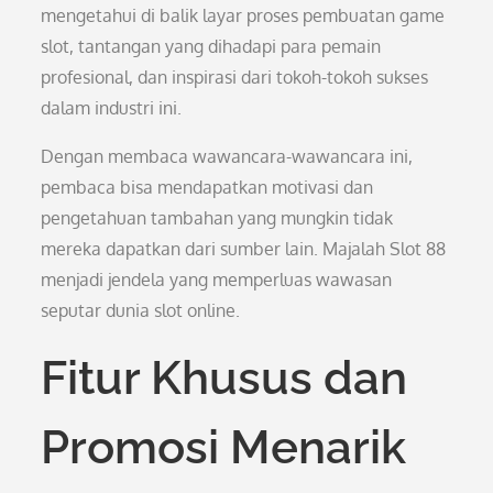
mengetahui di balik layar proses pembuatan game
slot, tantangan yang dihadapi para pemain
profesional, dan inspirasi dari tokoh-tokoh sukses
dalam industri ini.
Dengan membaca wawancara-wawancara ini,
pembaca bisa mendapatkan motivasi dan
pengetahuan tambahan yang mungkin tidak
mereka dapatkan dari sumber lain. Majalah Slot 88
menjadi jendela yang memperluas wawasan
seputar dunia slot online.
Fitur Khusus dan
Promosi Menarik