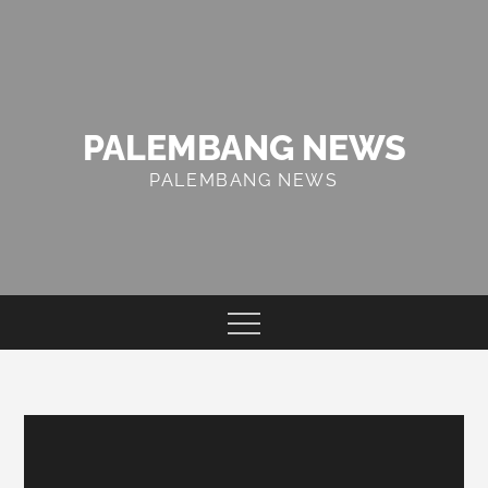
Skip
to
content
PALEMBANG NEWS
PALEMBANG NEWS