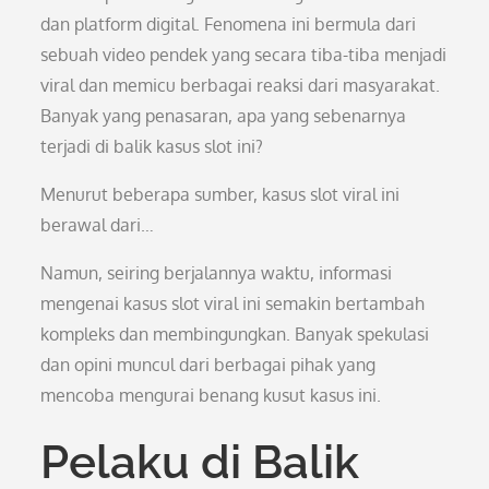
dan platform digital. Fenomena ini bermula dari
sebuah video pendek yang secara tiba-tiba menjadi
viral dan memicu berbagai reaksi dari masyarakat.
Banyak yang penasaran, apa yang sebenarnya
terjadi di balik kasus slot ini?
Menurut beberapa sumber, kasus slot viral ini
berawal dari…
Namun, seiring berjalannya waktu, informasi
mengenai kasus slot viral ini semakin bertambah
kompleks dan membingungkan. Banyak spekulasi
dan opini muncul dari berbagai pihak yang
mencoba mengurai benang kusut kasus ini.
Pelaku di Balik