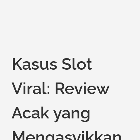
Kasus Slot
Viral: Review
Acak yang
Mengasyikkan