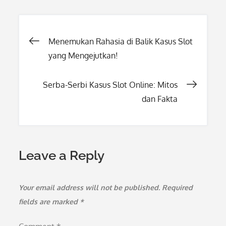
Post
Menemukan Rahasia di Balik Kasus Slot
yang Mengejutkan!
navigation
Serba-Serbi Kasus Slot Online: Mitos
dan Fakta
Leave a Reply
Your email address will not be published.
Required
fields are marked
*