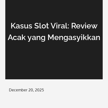
Kasus Slot Viral: Review
Acak yang Mengasyikkan
Posted
December 20, 2025
on