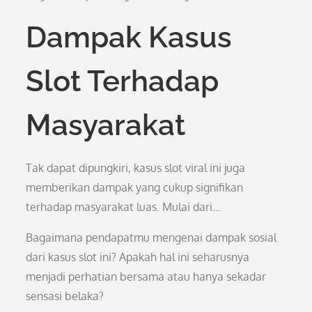
Dampak Kasus
Slot Terhadap
Masyarakat
Tak dapat dipungkiri, kasus slot viral ini juga
memberikan dampak yang cukup signifikan
terhadap masyarakat luas. Mulai dari…
Bagaimana pendapatmu mengenai dampak sosial
dari kasus slot ini? Apakah hal ini seharusnya
menjadi perhatian bersama atau hanya sekadar
sensasi belaka?