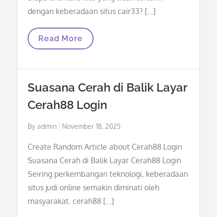
dengan keberadaan situs cair33? […]
Menapak
Read More
Jauh
Ke
Dunia
Seru
Situs
Suasana Cerah di Balik Layar
Cair33
Cerah88 Login
Posted
By
admin
November 18, 2025
on
Create Random Article about Cerah88 Login
Suasana Cerah di Balik Layar Cerah88 Login
Seiring perkembangan teknologi, keberadaan
situs judi online semakin diminati oleh
masyarakat. cerah88 […]