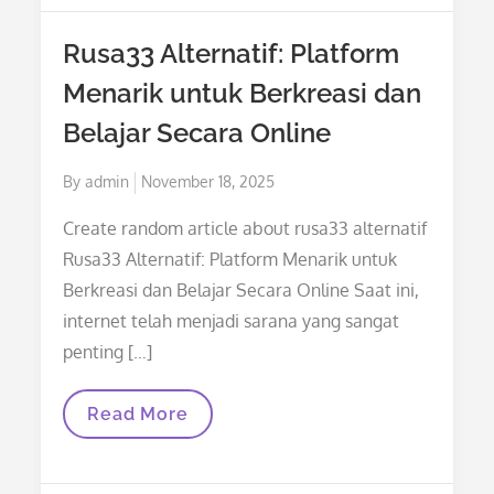
Login
Rusa33!
Rusa33 Alternatif: Platform
Menarik untuk Berkreasi dan
Belajar Secara Online
Posted
By
admin
November 18, 2025
on
Create random article about rusa33 alternatif
Rusa33 Alternatif: Platform Menarik untuk
Berkreasi dan Belajar Secara Online Saat ini,
internet telah menjadi sarana yang sangat
penting […]
Rusa33
Read More
Alternatif:
Platform
Menarik
Untuk