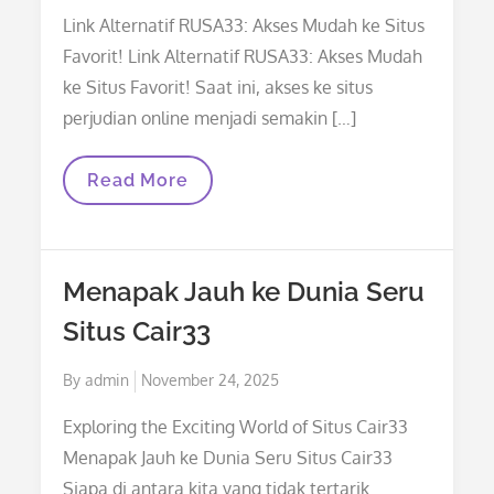
on
Link Alternatif RUSA33: Akses Mudah ke Situs
Favorit! Link Alternatif RUSA33: Akses Mudah
ke Situs Favorit! Saat ini, akses ke situs
perjudian online menjadi semakin […]
Link
Read More
Alternatif
RUSA33:
Akses
Mudah
Ke
Menapak Jauh ke Dunia Seru
Situs
Favorit!
Situs Cair33
Posted
By
admin
November 24, 2025
on
Exploring the Exciting World of Situs Cair33
Menapak Jauh ke Dunia Seru Situs Cair33
Siapa di antara kita yang tidak tertarik